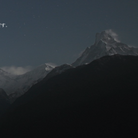
。
です。