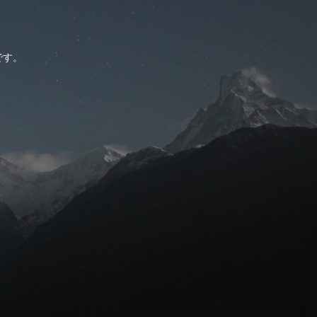
。
です。