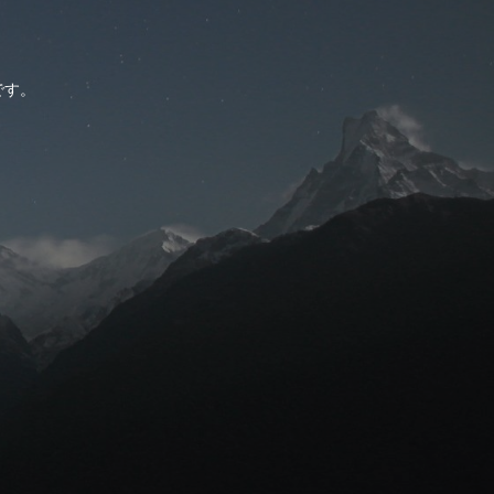
。
です。