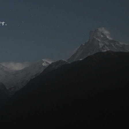
。
です。