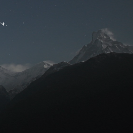
。
です。