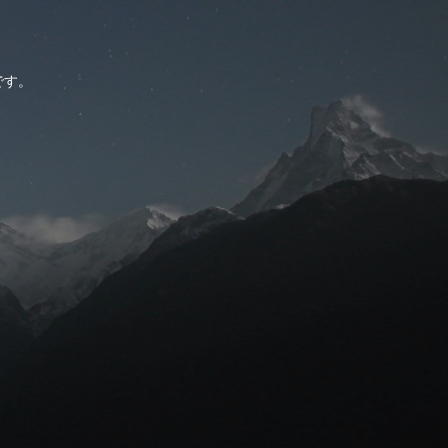
。
です。