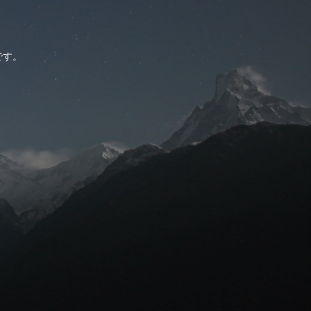
。
です。