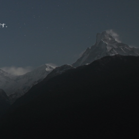
。
です。