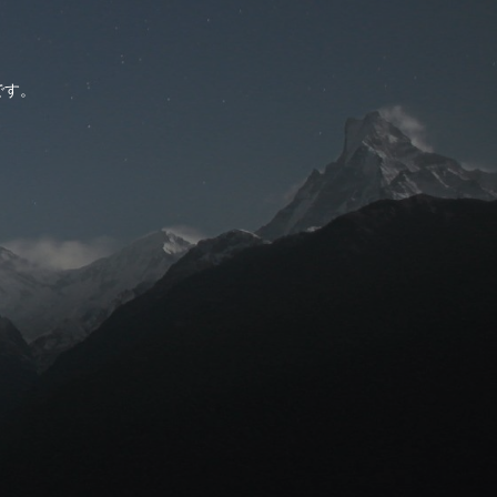
。
です。