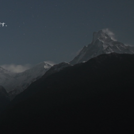
。
です。