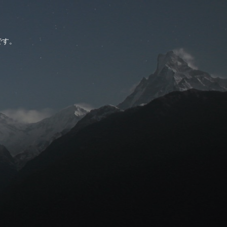
。
です。