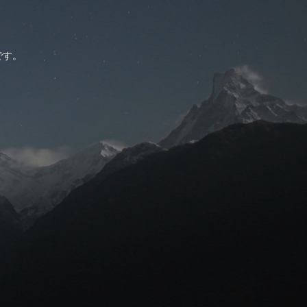
。
です。