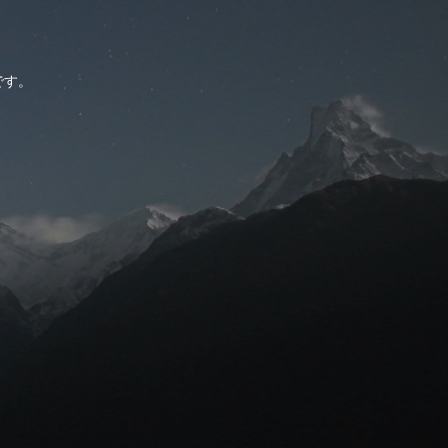
。
です。