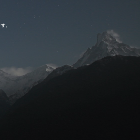
。
です。