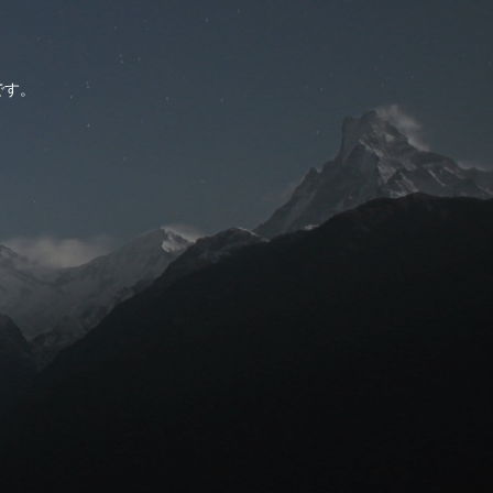
。
です。