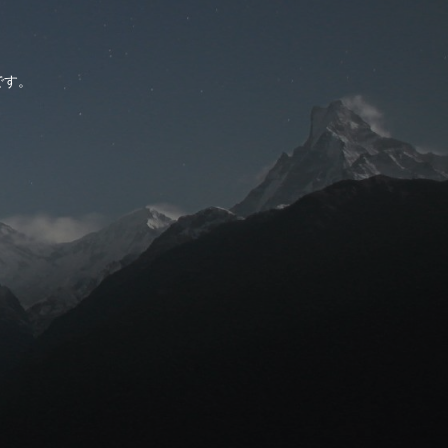
。
です。