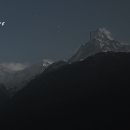
。
です。