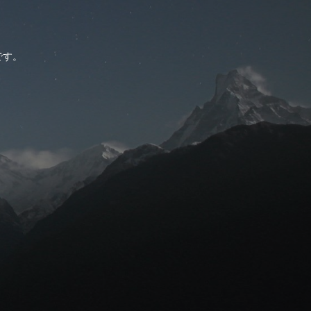
。
です。