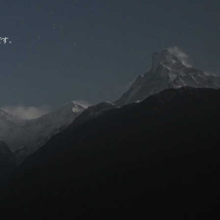
。
です。