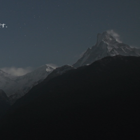
。
です。