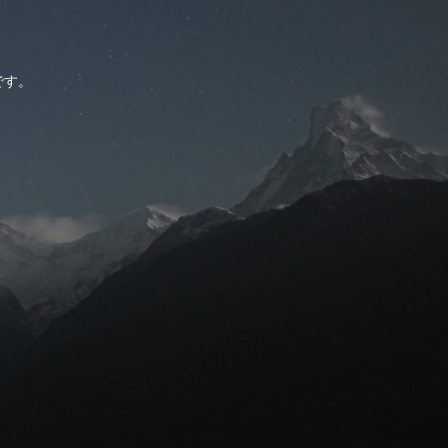
。
です。