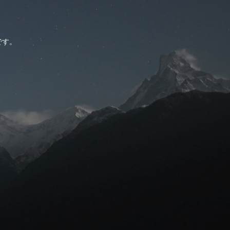
。
です。