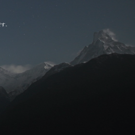
。
です。